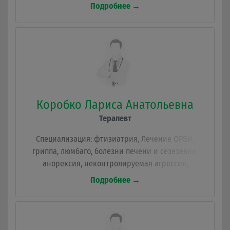
геморрагический инсульт, ведение
Подробнее →
кардиологических пациентов в стационаре,
нагрузочные тесты, суточное мониторирование
АД, ЭКГ, ЭХОКГ, аритмия сердца, ИБС, стенокардия.
Коробко Лариса Анатольевна
Терапевт
Специализация: фтизиатрия, Лечение ОРВИ,
гриппа, люмбаго, болезни печени и сезезенки,
анорексия, неконтролируемая агрессия,
лекарственные ингаляции, пищевое отравление.
Подробнее →