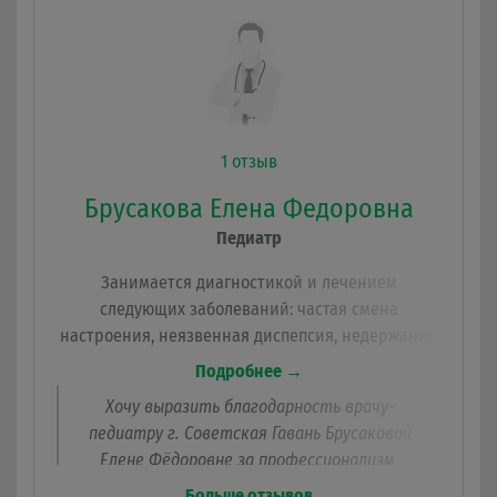
дому и в поликлинике.
1 отзыв
Брусакова Елена Федоровна
Педиатр
Занимается диагностикой и лечением
следующих заболеваний: частая смена
настроения, неязвенная диспепсия, недержание
мочи, образование опрелостей на любых
Подробнее →
участках тела, жировики, заболевания детей
Хочу выразить благодарность врачу-
раннего возраста, артериальная гипертония,
педиатру г. Советская Гавань Брусаковой
грибковые и вирусные заболевания кожи.
Елене Фёдоровне за профессионализм,
отзывчивость и внимание. Своих детей я
Больше отзывов