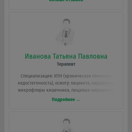
приводила к этому доктору. Сейчас вожу
маленького внука. Елена Фёдоровна всегда
терпелива, доброжелательна, а главное -
внимательна к проблемам детей. Это Наш
Доктор! Здоровья вам, Елена Фёдоровна, всех
благ. Оставайтесь всегда такой же
энергичной и востребованной.
Иванова Татьяна Павловна
Терапевт
Специализация: ХПН (хроническая почечная
недостаточность), осмотр пациента, нарушение
микрофлоры кишечника, пищевые нарушения
(ожирение, анорексия), бронхиты, пневмонии,
Подробнее →
муковисцидоз, Хронический колит, острая
респираторная вирусная инфекция (ОРВИ).