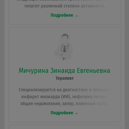
гепатит различной степени активности,
рефлюксная болезнь, амбулаторно-
Подробнее →
поликлинический прием, нарушения обмена
веществ, диагностика и лечение заболеваний
органов дыхания, чтение рентген-снимков,
лечение больных в отделении интенсивной
терапии.
Мичурина Зинаида Евгеньевна
Терапевт
Специализируется на диагностике и лечении:
инфаркт миокарда (ИМ), эмфизема легких,
общее недомогание, запор, язвенный колит,
анемия, нестабильные позвонки, пролапс
Подробнее →
митрального клапана.