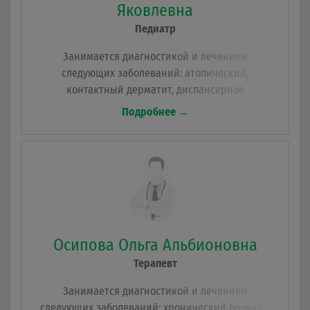
Яковлевна
Педиатр
Занимается диагностикой и лечением
следующих заболеваний: атопический,
контактный дерматит, диспансерное
наблюдение, антропометрия, заболевания
Подробнее →
органов пищеварения, грыжа пищеводного
отверстия, определяет группы здоровья,
назначение лечения, Острые инфекционные
заболевания.
Осипова Ольга Альбионовна
Терапевт
Занимается диагностикой и лечением
следующих заболеваний: хронический бронхит,