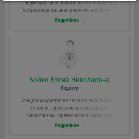
следующих заболеваний: язвенная болезнь,
гастроэзофагеальная рефлюксная болезнь,
колит, дисбактериоз, оформление медицинской
Подробнее →
книжки, бешенство, токсикоинфекции, ОКИ
(острые кишечные инфекции), Вопросы терапии.
Бойко Елена Николаевна
Педиатр
Специализируется на лечении заболеваний:
гонорея, гормональные нарушения,
трихомониаз, герпетические инфекции,
определение тактики вакцинации,
Подробнее →
папилломавирус (ВПЧ), острое респираторное
заболевание, ведение новорожденных детей на