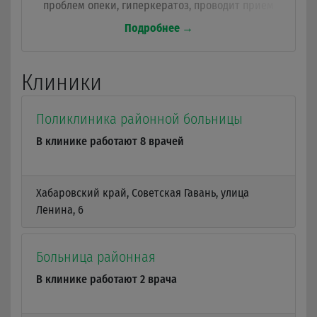
проблем опеки, гиперкератоз, проводит прием
пациентов от 0 до 17 лет, авитаминоз,
Подробнее →
вегетососудистая дистония, педиатрия в полном
объеме, ишемический, геморрагический инсульт,
панкреатит.
Клиники
Поликлиника районной больницы
В клинике работают 8 врачей
Хабаровский край, Советская Гавань, улица
Ленина, 6
Больница районная
В клинике работают 2 врача