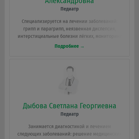
Александровна
Педиатр
Специализируется на лечении заболеваний:
грипп и парагрипп, неязвенная диспепсия,
интерстициальные болезни лёгких, мониторинг
и наблюдение за новорожденными, подготовка
Подробнее →
детей к детскому саду, холера, вызываемая
бактерией Vibrio Cholerae, назначение и выписка
лекарственных препаратов, частая смена
настроения.
Дыбова Светлана Георгиевна
Педиатр
Занимается диагностикой и лечением
следующих заболеваний: решение медицинских