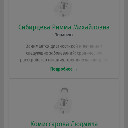
Сибирцева Римма Михайловна
Терапевт
Занимается диагностикой и лечением
следующих заболеваний: хроническое
расстройство питания, хроническая диарея,
неконтролируемая агрессия, Хронический колит,
Подробнее →
лекарственные поражения печени, нарушения
ритма сердца, ГЭРБ (в том числе пищевода
Баррета), эзофагиты, лекарственная аллергия.
Комиссарова Людмила