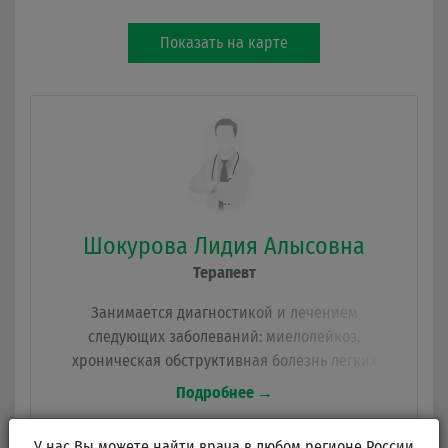
Показать на карте
Шокурова Лидия Алысовна
Терапевт
Занимается диагностикой и лечением
следующих заболеваний: миелолейкоз,
хроническая обструктивная болезнь лёгких
(ХОБЛ), вызовы на дом, гематурия, гемофилия,
Подробнее →
неврологические заболевания, ожирение,
интерпретация ХМ ЭКГ и СМАД, ФВД.
У нас Вы можете найти врача в любом регионе России