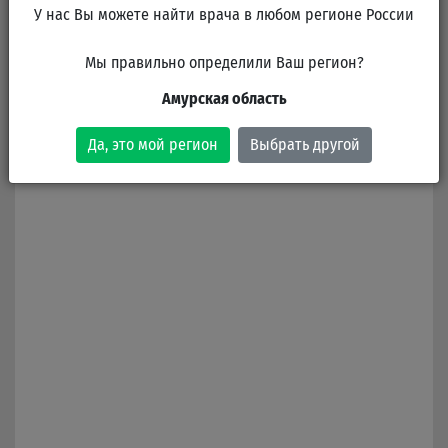
Городская поликлиника №1 (филиал)
У нас Вы можете найти врача в любом регионе России
В клинике работает 1 врач
Мы правильно определили Ваш регион?
Амурская область
Амурская область, посёлок Ивановский,
Советская улица, 6
Да, это мой регион
Выбрать другой