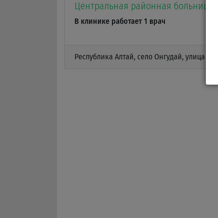
Центральная районная больница
В клинике работает 1 врач
Республика Алтай, село Онгудай, улица Ко