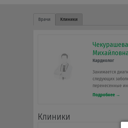
Врачи
Клиники
Чекурашева
Михайловн
Кардиолог
Занимается диаг
следующих забол
перенесенные ин
операции на серд
Подробнее →
экстрасистолия, 
артериального да
нагрузочные тест
Клиники
напряжения, Хол
мониторирование Э