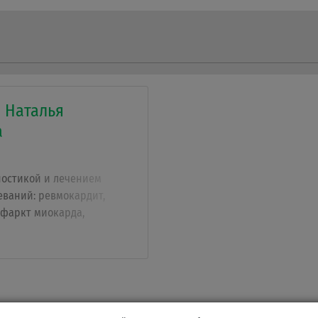
 Наталья
а
ностикой и лечением
еваний: ревмокардит,
фаркт миокарда,
це, наджелудочковая
суточный монитор
вления, дистонии,
ы, стенокардия
теровское
КГ (24-48 ч.).