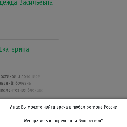
дежда Васильевна
Екатерина
ностикой и лечением
еваний: болезнь
икаментозная блокада
остка, генетические
ной системы и др,
У нас Вы можете найти врача в любом регионе России
иты, полинейропатии
а, радикулиты различного
а Лена
Мы правильно определили Ваш регион?
неврология, лечение