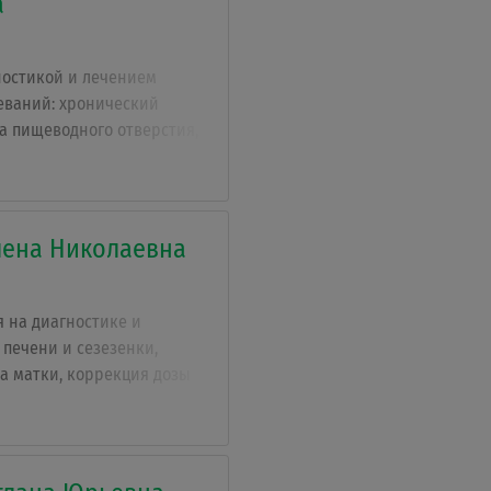
а
ностикой и лечением
еваний: хронический
а пищеводного отверстия,
ы, лечение заболеваний
ения, общая
патологии, болезни,
лиянием физических
лена Николаевна
е респираторные
ажения почек при
ваниях.
 на диагностике и
 печени и сезезенки,
а матки, коррекция дозы
ообразования щитовидной
ческие заболевания,
етриоз, хронический