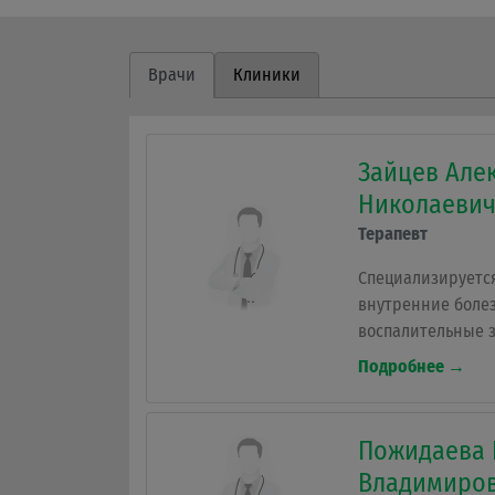
Врачи
Клиники
Зайцев Але
Николаеви
Терапевт
Специализируется
внутренние боле
воспалительные 
ишемическая боле
Подробнее →
отека Квинке, за
желчевыводящих 
периартрозы, пал
Пожидаева 
пищевые отравле
Владимиро