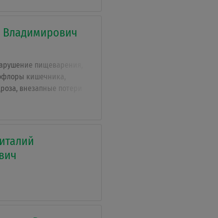
н Владимирович
нарушение пищеварения,
офлоры кишечника,
роза, внезапные потери
ние после трансплантации
пертония, различные ушибы
 позвоночника и др.).
италий
вич