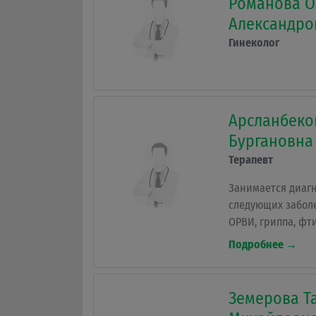
Романова О
Александро
Гинеколог
Арсланбеко
Бургановна
Терапевт
Занимается диаг
следующих забол
ОРВИ, гриппа, фт
медицина, трахеи
Подробнее →
сколиозы, состав
Земерова Т