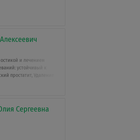
 Алексеевич
ностикой и лечением
еваний: устойчивый к
кий простатит, Удаление
кисты, рак простаты,
, перекручивание яичка,
тероцистонеостомия,
перация при гидроцеле,
лия Сергеевна
ом методом радиоволновой