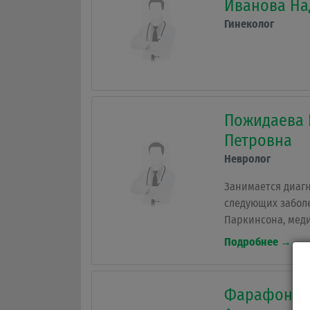
Иванова На
Гинеколог
Пожидаева 
Петровна
Невролог
Занимается диаг
следующих забол
Паркинсона, мед
сосцевидного отр
Подробнее →
заболевания нерв
невралгии, невр
различного генез
Фарафонов
генеза, вертебро