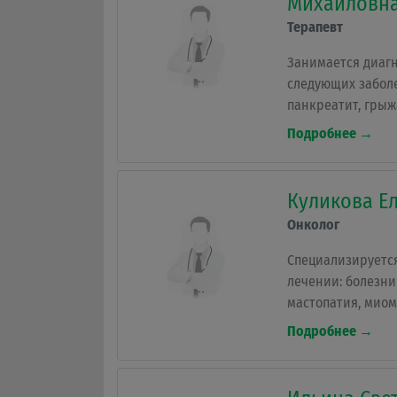
Михайловн
Терапевт
Занимается диаг
следующих забол
панкреатит, грыж
жировые гепатоз
Подробнее →
органов пищевар
терапевтической 
обусловленные в
Куликова Е
факторов, остры
Онколог
заболевания, пор
системных заболе
Специализируется
лечении: болезни
мастопатия, миом
препаратов, нов
Подробнее →
железы, онкологи
метастазы, эндом
мастит.