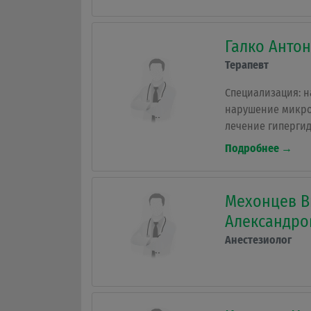
Галко Анто
Терапевт
Специализация: 
нарушение микр
лечение гипергид
сознания, состоя
Подробнее →
почек, корь , ги
и травмы (головы,
Мехонцев В
Александро
Анестезиолог