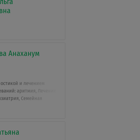
льга
вна
ва Анаханум
ностикой и лечением
еваний: аритмия, Лечение
изиатрия, Семейная
т, лечение стоматита,
ление схемы лечения.
атьяна