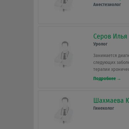
Анестезиолог
Серов Илья
Уролог
Занимается диаг
следующих забол
терапии хроничес
парауретральной 
Подробнее →
аденома простаты
цистоскопия, уре
аденомэктомия, о
Шахмаева Ю
удаление кондил
Гинеколог
хирургии.