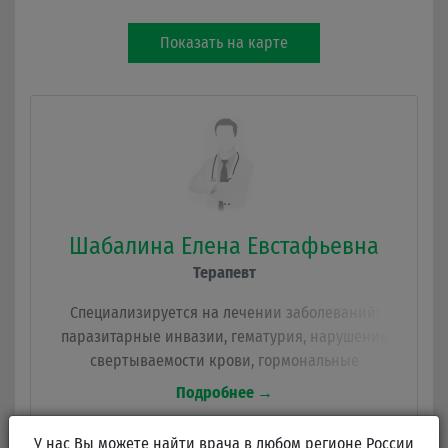
Показать на карте
Шабалина Елена Евстафьевна
Терапевт
Специализируется на лечении заболеваний:
паразитарные инвазии, гематурия, нарушение
свертываемости крови, гормональные
нарушения, избыточный вес, ишемический
Подробнее →
инсульт, отравления любого генеза, чесотка.
У нас Вы можете найти врача в любом регионе России