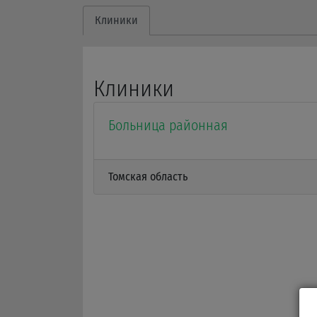
Клиники
Клиники
Больница районная
Томская область