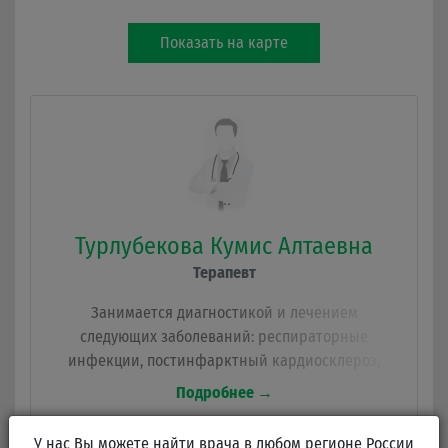
Показать на карте
Турлубекова Кумис Алтаевна
Терапевт
Занимается диагностикой и лечением
следующих заболеваний: респираторные
инфекции, постинфарктный кардиосклероз,
органы брюшной полости, Терапия общая,
Подробнее →
пищевое отравление, кишечник, Расшифровка
ФВД, бронхит.
У нас Вы можете найти врача в любом регионе России